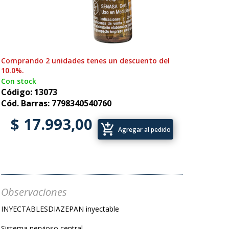
Comprando 2 unidades tenes un descuento del
10.0%.
Con stock
Código: 13073
Cód. Barras: 7798340540760
$ 17.993,00
add_shopping_cart
Agregar al pedido
Observaciones
INYECTABLESDIAZEPAN inyectable
Sistema nervioso central