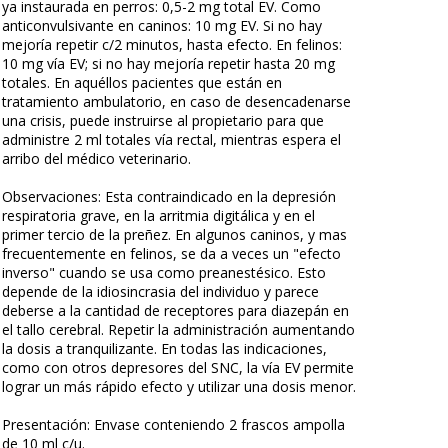
ya instaurada en perros: 0,5-2 mg total EV. Como
anticonvulsivante en caninos: 10 mg EV. Si no hay
mejoría repetir c/2 minutos, hasta efecto. En felinos:
10 mg vía EV; si no hay mejoría repetir hasta 20 mg
totales. En aquéllos pacientes que están en
tratamiento ambulatorio, en caso de desencadenarse
una crisis, puede instruirse al propietario para que
administre 2 ml totales vía rectal, mientras espera el
arribo del médico veterinario.
Observaciones: Esta contraindicado en la depresión
respiratoria grave, en la arritmia digitálica y en el
primer tercio de la preñez. En algunos caninos, y mas
frecuentemente en felinos, se da a veces un "efecto
inverso" cuando se usa como preanestésico. Esto
depende de la idiosincrasia del individuo y parece
deberse a la cantidad de receptores para diazepán en
el tallo cerebral. Repetir la administración aumentando
la dosis a tranquilizante. En todas las indicaciones,
como con otros depresores del SNC, la vía EV permite
lograr un más rápido efecto y utilizar una dosis menor.
Presentación: Envase conteniendo 2 frascos ampolla
de 10 ml c/u.