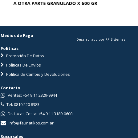
A OTRA PARTE GRANULADO X 600 GR
AC
Medios de Pago
Desarrollado por RP Sistemas
Políticas
Protección De Datos
Políticas De Envíos
Política de Cambio y Devoluciones
Contacto
Ventas: +54 9 11 2329-9944
Tel: 0810 220 8383
Dr. Lucas Costa: +54 9 11 3189-0600
info@faunatikos.com.ar
Sucursales