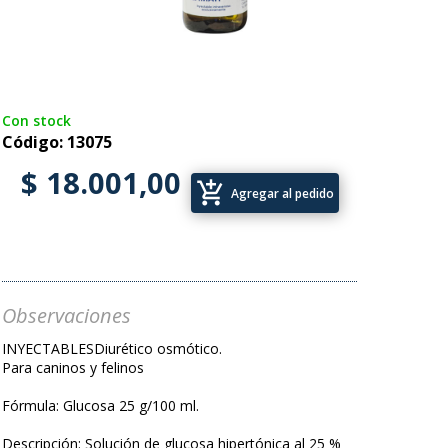
Con stock
Código: 13075
$ 18.001,00
add_shopping_cart
Agregar al pedido
Observaciones
INYECTABLESDiurético osmótico.
Para caninos y felinos
Fórmula: Glucosa 25 g/100 ml.
Descripción: Solución de glucosa hipertónica al 25 %