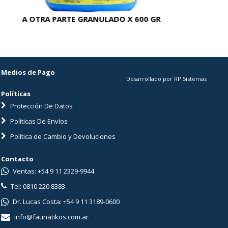
A OTRA PARTE GRANULADO X 600 GR
AC
Medios de Pago
Desarrollado por RP Sistemas
Políticas
Protección De Datos
Políticas De Envíos
Política de Cambio y Devoluciones
Contacto
Ventas: +54 9 11 2329-9944
Tel: 0810 220 8383
Dr. Lucas Costa: +54 9 11 3189-0600
info@faunatikos.com.ar