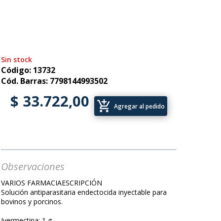
Sin stock
Código: 13732
Cód. Barras: 7798144993502
$ 33.722,00
add_shopping_cart
Agregar al pedido
Observaciones
VARIOS FARMACIAESCRIPCIÓN
Solución antiparasitaria endectocida inyectable para
bovinos y porcinos.
Ivermectina: 1 g.