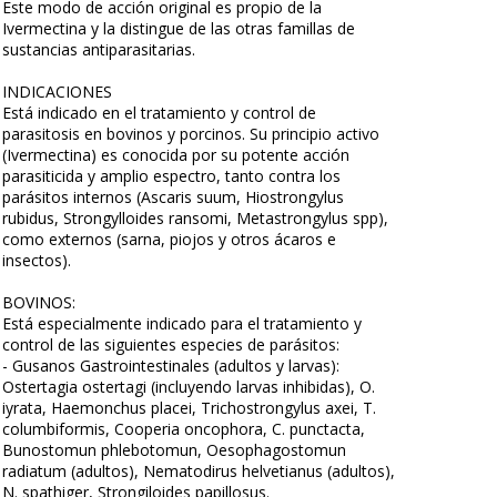
Este modo de acción original es propio de la
Ivermectina y la distingue de las otras famillas de
sustancias antiparasitarias.
INDICACIONES
Está indicado en el tratamiento y control de
parasitosis en bovinos y porcinos. Su principio activo
(Ivermectina) es conocida por su potente acción
parasiticida y amplio espectro, tanto contra los
parásitos internos (Ascaris suum, Hiostrongylus
rubidus, Strongylloides ransomi, Metastrongylus spp),
como externos (sarna, piojos y otros ácaros e
insectos).
BOVINOS:
Está especialmente indicado para el tratamiento y
control de las siguientes especies de parásitos:
- Gusanos Gastrointestinales (adultos y larvas):
Ostertagia ostertagi (incluyendo larvas inhibidas), O.
iyrata, Haemonchus placei, Trichostrongylus axei, T.
columbiformis, Cooperia oncophora, C. punctacta,
Bunostomun phlebotomun, Oesophagostomun
radiatum (adultos), Nematodirus helvetianus (adultos),
N. spathiger, Strongiloides papillosus.