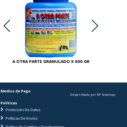
A OTRA PARTE GRANULADO X 600 GR
AC
Medios de Pago
Desarrollado por RP Sistemas
Políticas
Protección De Datos
Políticas De Envíos
Política de Cambio y Devoluciones