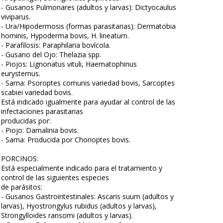
- Gusanos Pulmonares (adultos y larvas): Dictyocaulus
viviparus.
- Ura/Hipodermosis (formas parasitarias): Dermatobia
hominis, Hypoderma bovis, H. lineaturn.
- Parafilosis: Paraphilaria bovícola.
- Gusano del Ojo: Thelazia spp.
- Piojos: Lignonatus vituli, Haematophinus
eurysternus.
- Sarna: Psoroptes comunis variedad bovis, Sarcoptes
scabiei variedad bovis.
Está indicado igualmente para ayudar al control de las
infectaciones parasitarias
producidas por:
- Piojo: Damalinia bovis.
- Sarna: Producida por Chorioptes bovis.
PORCINOS:
Está especialmente indicado para el tratamiento y
control de las siguientes especies
de parásitos:
- Gusanos Gastrointestinales: Ascaris suum (adultos y
larvas), Hyostrongylus rubidus (adultos y larvas),
Strongylloides ransomi (adultos y larvas).