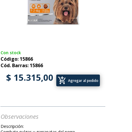
Con stock
Código: 15866
Cód. Barras: 15866
$ 15.315,00
add_shopping_cart
Agregar al pedido
Observaciones
Descripción:
Combate pulgas y garrapatas del perro.