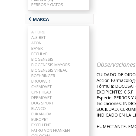
PERROS Y GATOS
chevron_left
MARCA
AFFORD
ALE-BET
ATON
BAYER
BECHLAB
BIOGENESIS
Observaciones
BIOGENESIS MAYORS
BIOGENESIS VIRBAC
CUIDADO DE OIDO
BOEHRINGER
Acción Farmacológ
BROUWER
Fórmula: DOCUSATO
CHEMOVET
EXCIPIENTES C.S.P.
CYNTHILAB
DERMOVET
Especie: PERROS Y
DOG SPORT
Indicaciones: IN
ELANCO
SUCIEDAD, CERUME
EUKANUBA
INDICADO EN LA L
EUROPET
EXCELLENT
HUMECTANTE, EMOL
FATRO VON FRANKEN
GOLOCAN