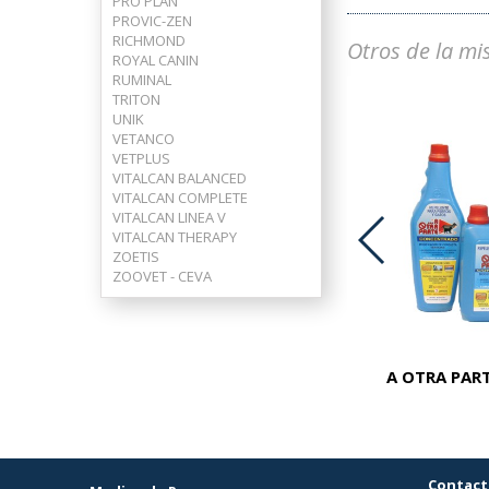
PRO PLAN
PROVIC-ZEN
RICHMOND
Otros de la mi
ROYAL CANIN
RUMINAL
TRITON
UNIK
VETANCO
VETPLUS
VITALCAN BALANCED
VITALCAN COMPLETE
VITALCAN LINEA V
VITALCAN THERAPY
ZOETIS
ZOOVET - CEVA
ADVOCATE PERROS 25-40 KG
A OTRA PART
Contact