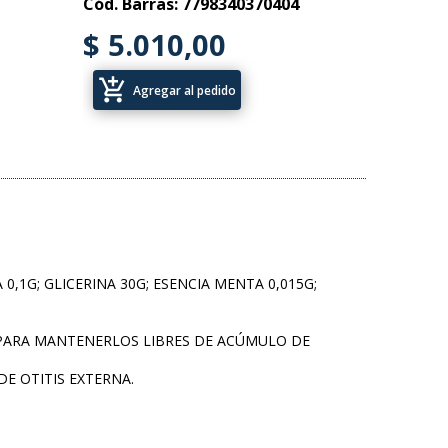
Cód. Barras: 7798340370404
$ 5.010,00
add_shopping_cart
Agregar al pedido
 0,1G; GLICERINA 30G; ESENCIA MENTA 0,015G;
S, PARA MANTENERLOS LIBRES DE ACÚMULO DE
DE OTITIS EXTERNA.