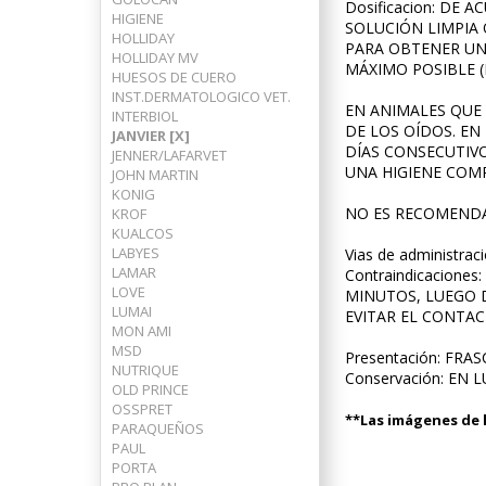
Dosificacion: DE
HIGIENE
SOLUCIÓN LIMPIA O
HOLLIDAY
PARA OBTENER UN 
HOLLIDAY MV
MÁXIMO POSIBLE (
HUESOS DE CUERO
INST.DERMATOLOGICO VET.
EN ANIMALES QUE
INTERBIOL
DE LOS OÍDOS. EN
JANVIER [X]
DÍAS CONSECUTIVO
JENNER/LAFARVET
UNA HIGIENE COMP
JOHN MARTIN
KONIG
NO ES RECOMENDAB
KROF
KUALCOS
LABYES
Vias de administ
LAMAR
Contraindicacion
LOVE
MINUTOS, LUEGO D
LUMAI
EVITAR EL CONTAC
MON AMI
MSD
Presentación: FRA
NUTRIQUE
Conservación: EN 
OLD PRINCE
OSSPRET
**Las imágenes de l
PARAQUEÑOS
PAUL
PORTA