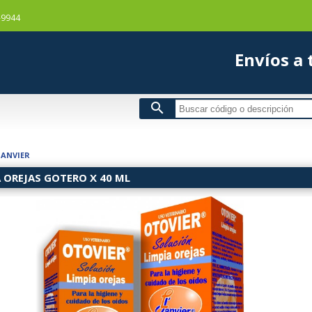
-9944
Envío
search
JANVIER
 OREJAS GOTERO X 40 ML