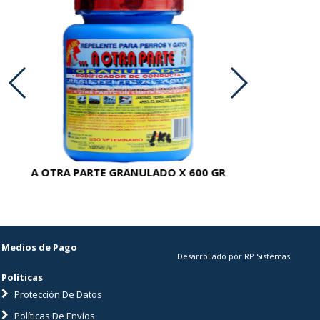
A OTRA PARTE GRANULADO X 600 GR
AC
Medios de Pago
Desarrollado por RP Sistemas
Políticas
Protección De Datos
Políticas De Envíos