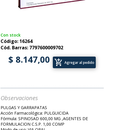
Con stock
Código: 16264
Cód. Barras: 7797600009702
$ 8.147,00
add_shopping_cart
Agregar al pedido
Observaciones
PULGAS Y GARRAPATAS
Acción Farmacológica: PULGUICIDA
Fórmula: SPINOSAD 600,00 MG ,AGENTES DE
FORMULACION C.S.P. 1,00 COMP
Modo de uso: VIA ORAL