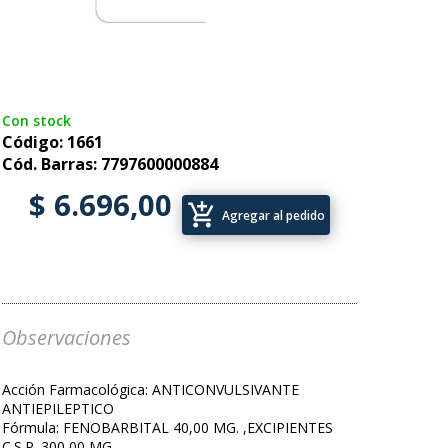
Con stock
Código: 1661
Cód. Barras: 7797600000884
$ 6.696,00
add_shopping_cart
Agregar al pedido
Observaciones
Acción Farmacológica: ANTICONVULSIVANTE
ANTIEPILEPTICO
Fórmula: FENOBARBITAL 40,00 MG. ,EXCIPIENTES
C.S.P. 300,00 MG.