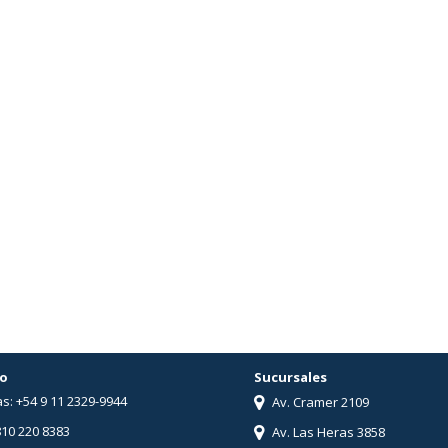
o
Sucursales
s: +54 9 11 2329-9944
Av. Cramer 2109
810 220 8383
Av. Las Heras 3858