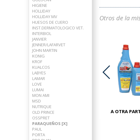
HIGIENE
HOLLIDAY
HOLLIDAY MV
Otros de la mi
HUESOS DE CUERO
INST.DERMATOLOGICO VET.
INTERBIOL
JANVIER
JENNER/LAFARVET
JOHN MARTIN
KONIG
KROF
KUALCOS
LABYES
LAMAR
LOVE
ADVOCATE PERROS 25-40 KG
LUMAI
MON AMI
MSD
NUTRIQUE
A OTRA PART
OLD PRINCE
OSSPRET
PARAQUEÑOS [X]
PAUL
PORTA