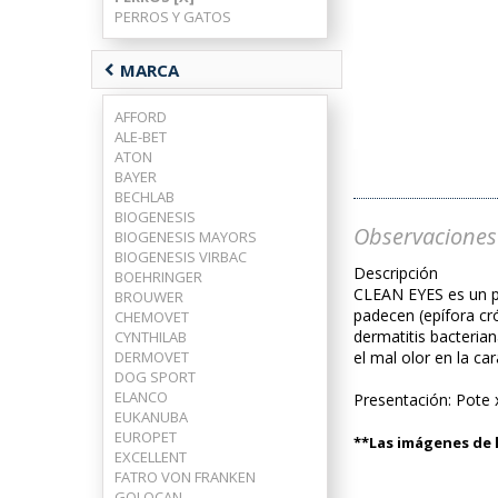
PERROS Y GATOS
chevron_left
MARCA
AFFORD
ALE-BET
ATON
BAYER
BECHLAB
BIOGENESIS
Observaciones
BIOGENESIS MAYORS
BIOGENESIS VIRBAC
Descripción
BOEHRINGER
CLEAN EYES es un pr
BROUWER
padecen (epífora cr
CHEMOVET
dermatitis bacteria
CYNTHILAB
DERMOVET
el mal olor en la c
DOG SPORT
ELANCO
Presentación: Pote 
EUKANUBA
EUROPET
**Las imágenes de l
EXCELLENT
FATRO VON FRANKEN
GOLOCAN