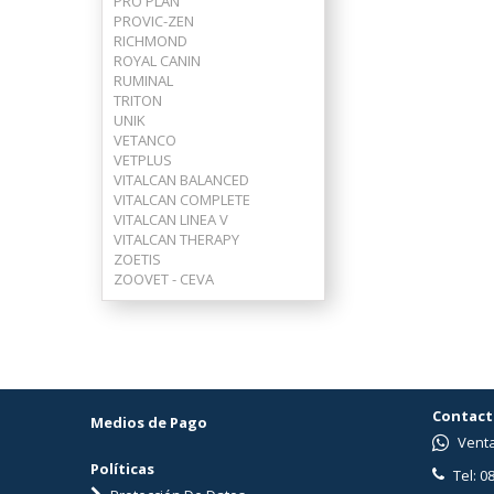
PRO PLAN
PROVIC-ZEN
RICHMOND
ROYAL CANIN
RUMINAL
TRITON
UNIK
VETANCO
VETPLUS
VITALCAN BALANCED
VITALCAN COMPLETE
VITALCAN LINEA V
VITALCAN THERAPY
ZOETIS
ZOOVET - CEVA
Contact
Medios de Pago
Venta
Políticas
Tel: 0