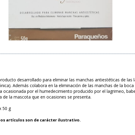
oducto desarrollado para eliminar las manchas antiestéticas de las l
ónica). Además colabora en la eliminación de las manchas de la boca 
na ocasionada por el humedecimiento producido por el lagrimeo, babeo
ara de la mascota que en ocasiones se presenta.
x 50 g
os artículos son de carácter ilustrativo.