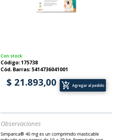
Con stock
Código: 175738
Cód. Barras: 5414736041001
$ 21.893,00
add_shopping_cart
Agregar al pedido
Observaciones
Simparica® 40 mg es un comprimido masticable
indicado para perros de 10 a 20 kg, formulado con