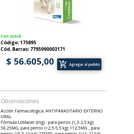
Con stock
Código: 175895
Cód. Barras: 7795990003171
$ 56.605,00
add_shopping_cart
Agregar al pedido
Observaciones
Acción Farmacológica: ANTIPARASITARIO EXTERNO
ORAL
Fórmula:Lotilaner (mg) : para perros (1,3-2,5 kg)
56,25MG, para perros (>2,5-5,5 kg) 112,5MG , para
perros (>5,5-11 kg) 225MG, para perros (>11-22 kg)