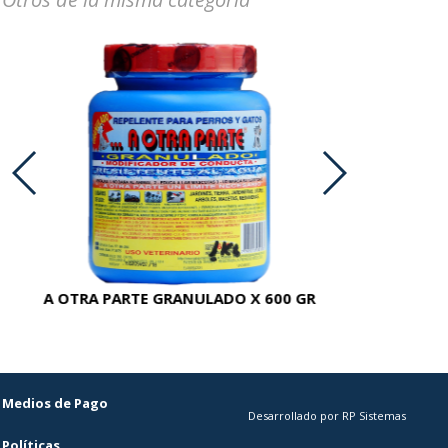
A OTRA PARTE GRANULADO X 600 GR
AC
Medios de Pago
Desarrollado por RP Sistemas
Políticas