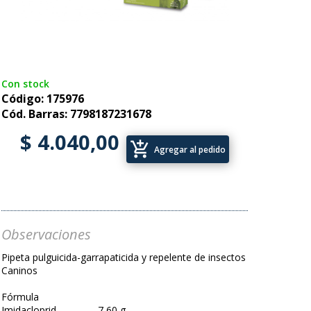
Con stock
Código: 175976
Cód. Barras: 7798187231678
$ 4.040,00
add_shopping_cart
Agregar al pedido
Observaciones
Pipeta pulguicida-garrapaticida y repelente de insectos
Caninos
Fórmula
Imidacloprid....................7,60 g