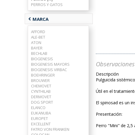
PERROS Y GATOS
chevron_left
MARCA
AFFORD
ALE-BET
ATON
BAYER
BECHLAB
BIOGENESIS
Observaciones
BIOGENESIS MAYORS
BIOGENESIS VIRBAC
Descripción
BOEHRINGER
Pulguicida sistémic
BROUWER
CHEMOVET
Útil en el tratamien
CYNTHILAB
DERMOVET
DOG SPORT
El spinosad es un i
ELANCO
EUKANUBA
Presentación:
EUROPET
EXCELLENT
Perro "Mini" de 2,5
FATRO VON FRANKEN
GOLOCAN