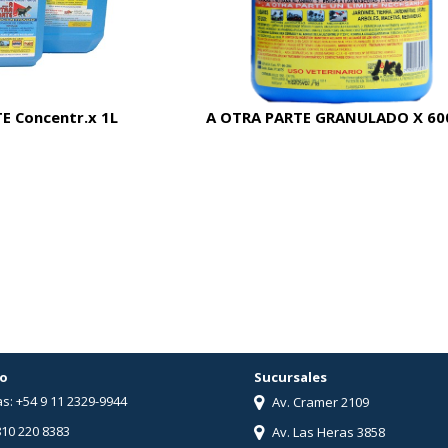
E Concentr.x 1L
A OTRA PARTE GRANULADO X 60
o
Sucursales
s: +54 9 11 2329-9944
Av. Cramer 2109
810 220 8383
Av. Las Heras 3858