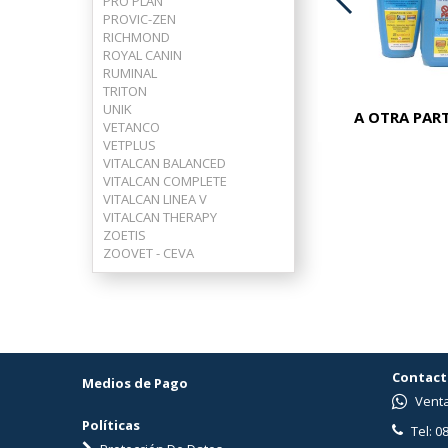
PRO PLAN
PROVIC-ZEN
ADVOCATE PERROS 25-40 KG
RICHMOND
ROYAL CANIN
RUMINAL
TRITON
UNIK
A OTRA PART
VETANCO
VETPLUS
VITALCAN BALANCED
VITALCAN COMPLETE
VITALCAN LINEA V
VITALCAN THERAPY
ZOETIS
ZOOVET - CEVA
Contact
Medios de Pago
Venta
Políticas
Tel: 0