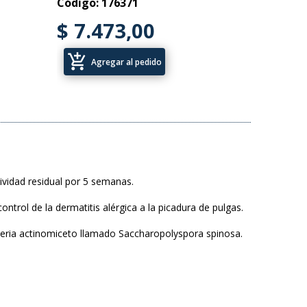
Código: 176371
$ 7.473,00
add_shopping_cart
Agregar al pedido
ividad residual por 5 semanas.
ontrol de la dermatitis alérgica a la picadura de pulgas.
cteria actinomiceto llamado Saccharopolyspora spinosa.