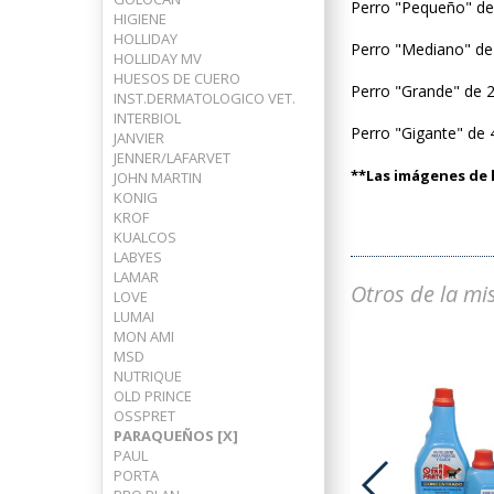
Perro "Pequeño" de
HIGIENE
HOLLIDAY
Perro "Mediano" de
HOLLIDAY MV
HUESOS DE CUERO
Perro "Grande" de 
INST.DERMATOLOGICO VET.
INTERBIOL
Perro "Gigante" de
JANVIER
JENNER/LAFARVET
**Las imágenes de l
JOHN MARTIN
KONIG
KROF
KUALCOS
LABYES
LAMAR
Otros de la mi
LOVE
LUMAI
MON AMI
MSD
NUTRIQUE
OLD PRINCE
OSSPRET
PARAQUEÑOS [X]
PAUL
PORTA