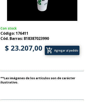
Con stock
Código: 176411
Cód. Barras: 818387023990
$ 23.207,00
add_shopping_cart
Agregar al pedido
**Las imágenes de los artículos son de carácter
ilustrativo.