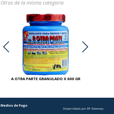
Otros de la misma categoria
A OTRA PARTE GRANULADO X 600 GR
AC
Medios de Pago
Desarrollado por RP Sistemas