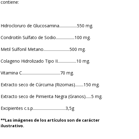
contiene:
Hidrocloruro de Glucosamina...................550 mg.
Condroitín Sulfato de Sodio....................100 mg.
Metil Sulfonil Metano............................500 mg.
Colageno Hidrolizado Tipo II....................10 mg.
Vitamina C.........................................70 mg.
Extracto seco de Cúrcuma (Rizomas).........150 mg.
Extracto seco de Pimienta Negra (Granos)......5 mg.
Excipientes c.s.p...................................3,5g
**Las imágenes de los artículos son de carácter
ilustrativo.