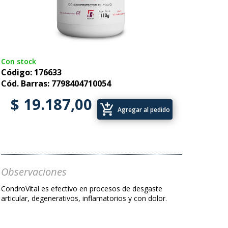
Con stock
Código: 176633
Cód. Barras: 7798404710054
$ 19.187,00
add_shopping_cart
Agregar al pedido
Observaciones
CondroVital es efectivo en procesos de desgaste
articular, degenerativos, inflamatorios y con dolor.