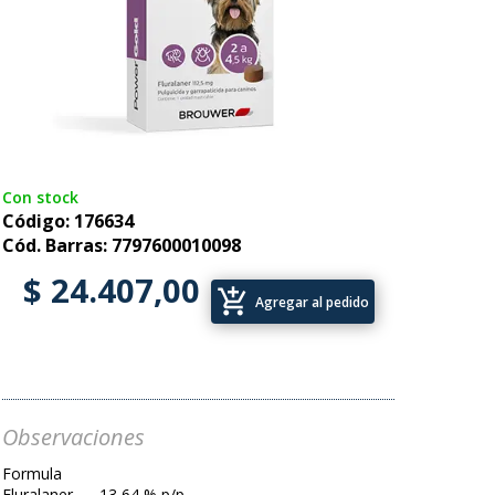
Con stock
Código: 176634
Cód. Barras: 7797600010098
$ 24.407,00
add_shopping_cart
Agregar al pedido
Observaciones
Formula
Fluralaner........13,64 % p/p