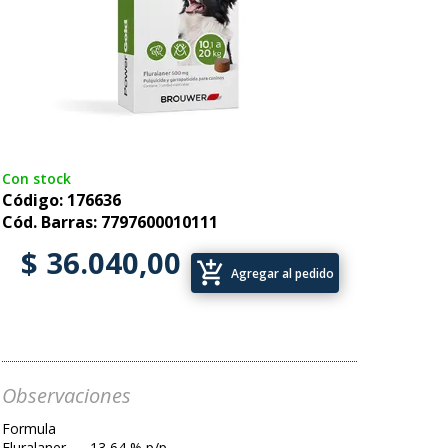
Con stock
Código: 176636
Cód. Barras: 7797600010111
$ 36.040,00
add_shopping_cart
Agregar al pedido
Observaciones
Formula
Fluralaner........13,64 % p/p