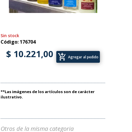
Sin stock
Código: 176704
$ 10.221,00
add_shopping_cart
Agregar al pedido
**Las imágenes de los artículos son de carácter
ilustrativo.
Otros de la misma categoria