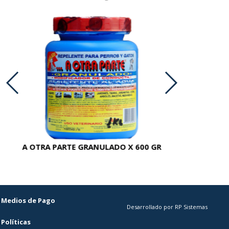
A OTRA PARTE GRANULADO X 600 GR
AC
Medios de Pago
Desarrollado por RP Sistemas
Políticas