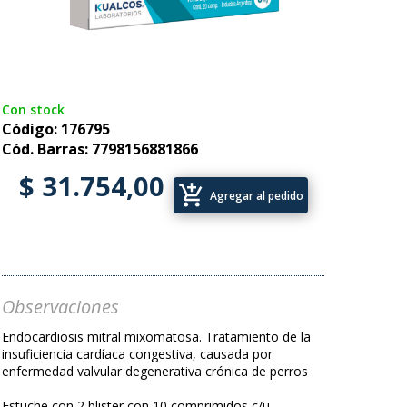
Con stock
Código: 176795
Cód. Barras: 7798156881866
$ 31.754,00
add_shopping_cart
Agregar al pedido
Observaciones
Endocardiosis mitral mixomatosa. Tratamiento de la
insuficiencia cardíaca congestiva, causada por
enfermedad valvular degenerativa crónica de perros
Estuche con 2 blister con 10 comprimidos c/u.