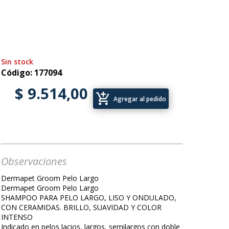
Sin stock
Código: 177094
$ 9.514,00
add_shopping_cart
Agregar al pedido
Observaciones
Dermapet Groom Pelo Largo
Dermapet Groom Pelo Largo
SHAMPOO PARA PELO LARGO, LISO Y ONDULADO,
CON CERAMIDAS. BRILLO, SUAVIDAD Y COLOR
INTENSO
Indicado en pelos lacios, largos, semilargos con doble