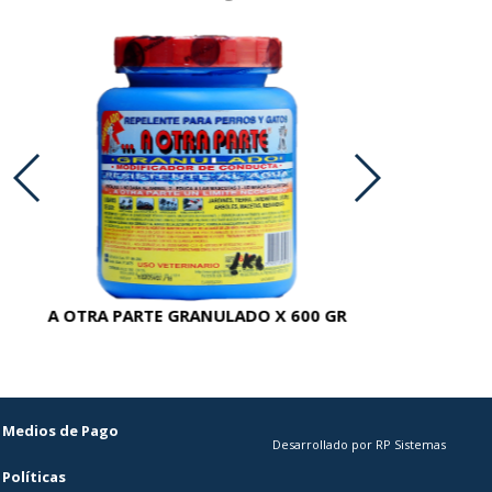
A OTRA PARTE GRANULADO X 600 GR
AC
Medios de Pago
Desarrollado por RP Sistemas
Políticas