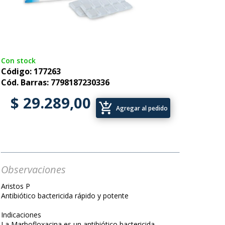
Con stock
Código: 177263
Cód. Barras: 7798187230336
$ 29.289,00
add_shopping_cart
Agregar al pedido
Observaciones
Aristos P
Antibiótico bactericida rápido y potente
Indicaciones
La Marbofloxacina es un antibiótico bactericida