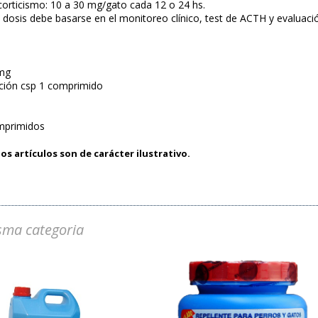
orticismo: 10 a 30 mg/gato cada 12 o 24 hs.
a dosis debe basarse en el monitoreo clínico, test de ACTH y evaluación
 mg
ción csp 1 comprimido
omprimidos
os artículos son de carácter ilustrativo.
sma categoria