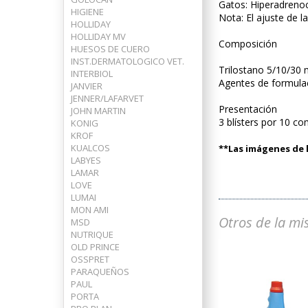
Gatos: Hiperadrenoc
HIGIENE
Nota: El ajuste de l
HOLLIDAY
HOLLIDAY MV
Composición
HUESOS DE CUERO
INST.DERMATOLOGICO VET.
Trilostano 5/10/30
INTERBIOL
Agentes de formula
JANVIER
JENNER/LAFARVET
Presentación
JOHN MARTIN
3 blísters por 10 c
KONIG
KROF
KUALCOS
**Las imágenes de l
LABYES
LAMAR
LOVE
LUMAI
MON AMI
Otros de la mi
MSD
NUTRIQUE
OLD PRINCE
OSSPRET
PARAQUEÑOS
PAUL
PORTA