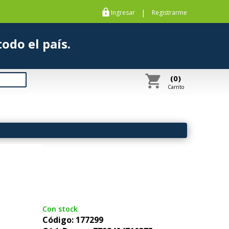
https
|
Ingresar
Registrarme
s a todo el país.
shopping_cart
(0)
Carrito
Con stock
Código: 177299