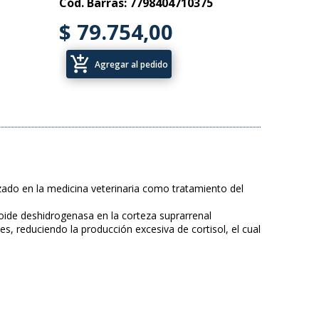
Cód. Barras: 7798404710375
$ 79.754,00
add_shopping_cart
Agregar al pedido
lizado en la medicina veterinaria como tratamiento del
roide deshidrogenasa en la corteza suprarrenal
es, reduciendo la producción excesiva de cortisol, el cual