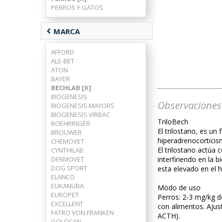
PERROS Y GATOS
chevron_left
MARCA
AFFORD
ALE-BET
ATON
BAYER
BECHLAB [X]
BIOGENESIS
Observaciones
BIOGENESIS MAYORS
BIOGENESIS VIRBAC
TriloBech
BOEHRINGER
El trilostano, es un
BROUWER
hiperadrenocorticis
CHEMOVET
El trilostano actúa 
CYNTHILAB
DERMOVET
interfiriendo en la 
DOG SPORT
esta elevado en el 
ELANCO
EUKANUBA
Modo de uso
EUROPET
Perros: 2-3 mg/kg d
EXCELLENT
con alimentos. Ajus
FATRO VON FRANKEN
ACTH).
GOLOCAN