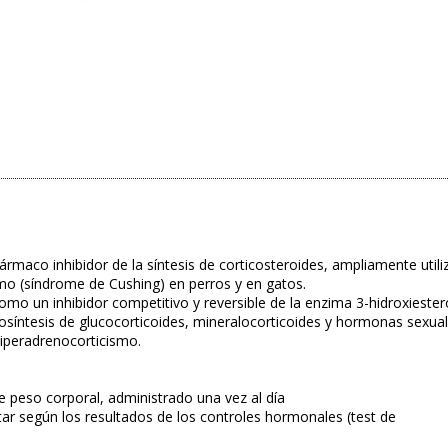
 fármaco inhibidor de la síntesis de corticosteroides, ampliamente uti
mo (síndrome de Cushing) en perros y en gatos.
como un inhibidor competitivo y reversible de la enzima 3-hidroxieste
biosíntesis de glucocorticoides, mineralocorticoides y hormonas sexual
hiperadrenocorticismo.
e peso corporal, administrado una vez al día
tar según los resultados de los controles hormonales (test de