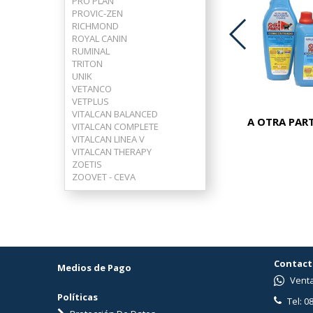
PRO PLAN
PROVIC-ZEN
RICHMOND
ROYAL CANIN
RUMINAL
ADVOCATE PERROS 25-40 KG
TRITON
UNIK
VETANCO
VETPLUS
VITALCAN BALANCED
A OTRA PART
VITALCAN COMPLETE
VITALCAN LINEA V
VITALCAN THERAPY
ZOETIS
ZOOVET - CEVA
Contact
Medios de Pago
Venta
Políticas
Tel: 0