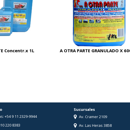
E Concentr.x 1L
A OTRA PARTE GRANULADO X 60
o
Sucursales
s: +54 9 11 2329-9944
Av. Cramer 2109
810 220 8383
Av. Las Heras 3858