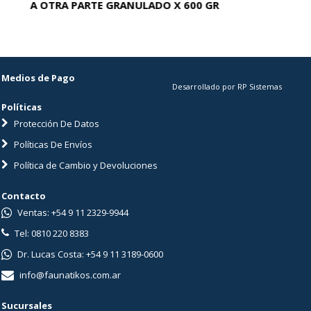
A OTRA PARTE GRANULADO X 600 GR
AC
Medios de Pago
Desarrollado por RP Sistemas
Políticas
Protección De Datos
Políticas De Envíos
Política de Cambio y Devoluciones
Contacto
Ventas: +54 9 11 2329-9944
Tel: 0810 220 8383
Dr. Lucas Costa: +54 9 11 3189-0600
info@faunatikos.com.ar
Sucursales