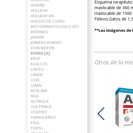
Esquema terapéutic
HIGIENE
masticable de 360 
HOLLIDAY
masticable de 1500
HOLLIDAY MV
Felinos:Gatos de 1
HUESOS DE CUERO
INST.DERMATOLOGICO VET.
**Las imágenes de l
INTERBIOL
JANVIER
JENNER/LAFARVET
JOHN MARTIN
KONIG [X]
KROF
Otros de la mi
KUALCOS
LABYES
LAMAR
LOVE
LUMAI
MON AMI
MSD
NUTRIQUE
OLD PRINCE
OSSPRET
PARAQUEÑOS
PAUL
PORTA
ACRAL LYCK