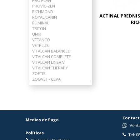
PRO PLAN
PROVIC-ZEN
RICHMOND
ACTINAL PREDNIS
ROYAL CANIN
RI
RUMINAL
TRITON
UNIK
VETANCO
VETPLUS
VITALCAN BALANCED
VITALCAN COMPLETE
VITALCAN LINEA V
VITALCAN THERAPY
ZOETIS
ZOOVET - CEVA
Contact
Medios de Pago
Venta
Políticas
Tel: 0