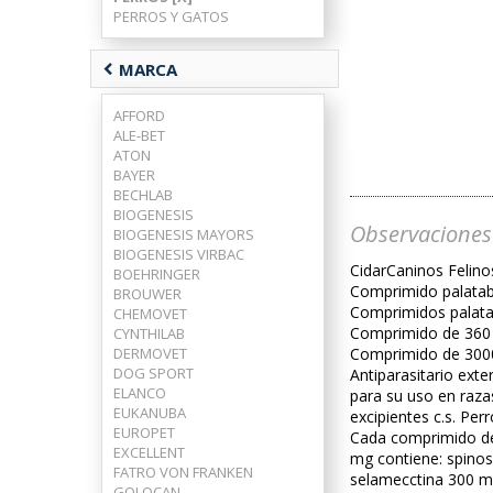
PERROS Y GATOS
chevron_left
MARCA
AFFORD
ALE-BET
ATON
BAYER
BECHLAB
BIOGENESIS
Observaciones
BIOGENESIS MAYORS
BIOGENESIS VIRBAC
CidarCaninos Felino
BOEHRINGER
Comprimido palatabl
BROUWER
Comprimidos palatab
CHEMOVET
Comprimido de 360 
CYNTHILAB
DERMOVET
Comprimido de 3000
DOG SPORT
Antiparasitario ext
ELANCO
para su uso en raza
EUKANUBA
excipientes c.s. Per
EUROPET
Cada comprimido de 
EXCELLENT
mg contiene: spinos
FATRO VON FRANKEN
selamecctina 300 mg,
GOLOCAN