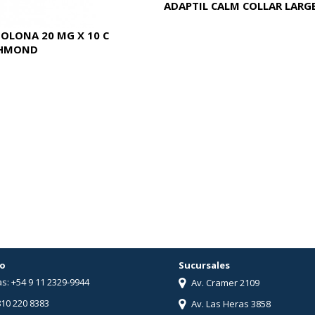
ADAPTIL CALM COLLAR LARG
OLONA 20 MG X 10 C
CHMOND
o
Sucursales
s: +54 9 11 2329-9944
Av. Cramer 2109
810 220 8383
Av. Las Heras 3858