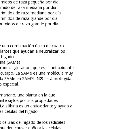
imidos de raza pequeña por día
imido de raza mediana por día
rimidos de raza mediana por día
rimidos de raza grande por día
rimidos de raza grande por día
una combinación única de cuatro
dantes que ayudan a neutralizar los
l hígado.
nina (SAMe)
roducir glutatión, que es el antioxidante
 cuerpo. La SAMe es una molécula muy
ue la SAMe en SAMYLIN® está protegida
 especial.
 mariano, una planta en la que
ante siglos por sus propiedades
a silibina es un antioxidante y ayuda a
as células del hígado.
 células del hígado de los radicales
 pueden causar daño a las células