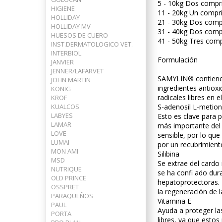
5 - 10kg Dos compr
HIGIENE
11 - 20kg Un compr
HOLLIDAY
21 - 30kg Dos comp
HOLLIDAY MV
31 - 40kg Dos comp
HUESOS DE CUERO
41 - 50kg Tres comp
INST.DERMATOLOGICO VET.
INTERBIOL
Formulación
JANVIER
JENNER/LAFARVET
SAMYLIN® contiene 
JOHN MARTIN
ingredientes antioxi
KONIG
radicales libres en e
KROF
KUALCOS
S-adenosil L-metio
LABYES
Esto es clave para p
LAMAR
más importante del
LOVE
sensible, por lo q
LUMAI
por un recubrimiento
MON AMI
Silibina
MSD
Se extrae del cardo
NUTRIQUE
se ha confi ado dur
OLD PRINCE
hepatoprotectoras. L
OSSPRET
la regeneración de l
PARAQUEÑOS
Vitamina E
PAUL
Ayuda a proteger las
PORTA
libres, ya que estos