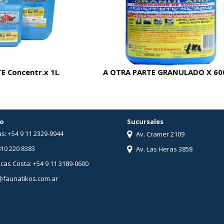
E Concentr.x 1L
A OTRA PARTE GRANULADO X 60
o
Sucursales
s: +54 9 11 2329-9944
Av. Cramer 2109
810 220 8383
Av. Las Heras 3858
ucas Costa: +54 9 11 3189-0600
@faunatikos.com.ar