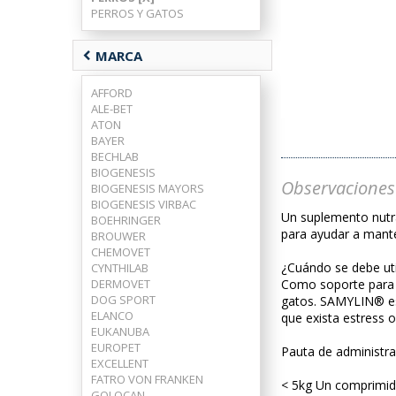
PERROS Y GATOS
chevron_left
MARCA
AFFORD
ALE-BET
ATON
BAYER
BECHLAB
BIOGENESIS
Observaciones
BIOGENESIS MAYORS
BIOGENESIS VIRBAC
Un suplemento nutr
BOEHRINGER
para ayudar a mante
BROUWER
CHEMOVET
¿Cuándo se debe ut
CYNTHILAB
DERMOVET
Como soporte para 
DOG SPORT
gatos. SAMYLIN® es
ELANCO
que exista estress o
EUKANUBA
EUROPET
Pauta de administr
EXCELLENT
FATRO VON FRANKEN
< 5kg Un comprimid
GOLOCAN