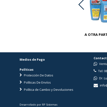
ADVOCATE PERROS 25-40 KG
A OTRA PART
Contact
Medios de Pago
Venta
Políticas
Tel: 0
Protección De Datos
Dr. L
Políticas De Envíos
info
Política de Cambio y Devoluciones
Desarrollado por RP Sistemas