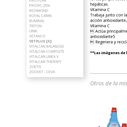
PRO PLAN
hepáticas.
PROVIC-ZEN
Vitamina C
RICHMOND
Trabaja junto con l
ROYAL CANIN
acción antioxidante
RUMINAL
Vitamina C
TRITON
UNIK
 Actúa principal
VETANCO
antioxidante5
VETPLUS [X]
 Regenera y recicl
VITALCAN BALANCED
VITALCAN COMPLETE
**Las imágenes de l
VITALCAN LINEA V
VITALCAN THERAPY
ZOETIS
ZOOVET - CEVA
Otros de la mi