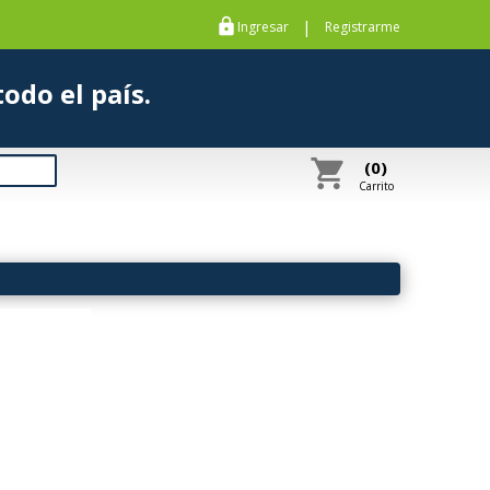
https
|
Ingresar
Registrarme
s a todo el país.
shopping_cart
(0)
Carrito