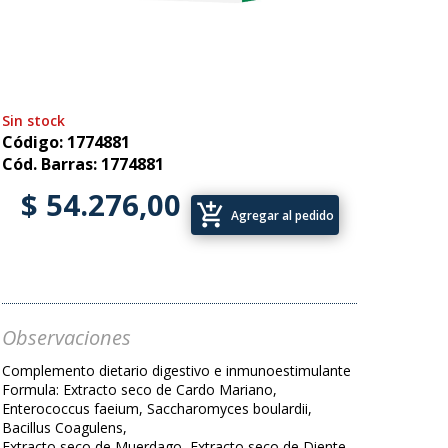
Sin stock
Código: 1774881
Cód. Barras: 1774881
$ 54.276,00
add_shopping_cart
Agregar al pedido
Observaciones
Complemento dietario digestivo e inmunoestimulante
Formula: Extracto seco de Cardo Mariano,
Enterococcus faeium, Saccharomyces boulardii,
Bacillus Coagulens,
Extracto seco de Muerdago, Extracto seco de Diente