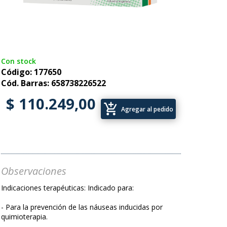
Con stock
Código: 177650
Cód. Barras: 658738226522
$ 110.249,00
add_shopping_cart
Agregar al pedido
Observaciones
Indicaciones terapéuticas: Indicado para:
- Para la prevención de las náuseas inducidas por
quimioterapia.