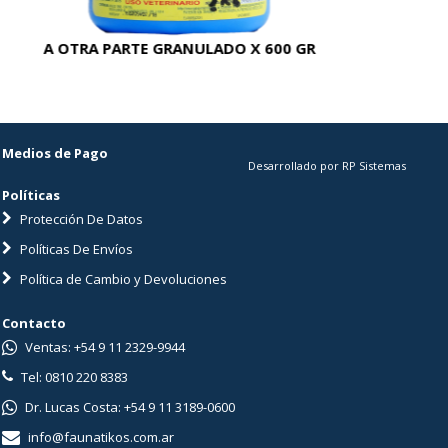
A OTRA PARTE GRANULADO X 600 GR
AC
Medios de Pago
Desarrollado por RP Sistemas
Políticas
Protección De Datos
Políticas De Envíos
Política de Cambio y Devoluciones
Contacto
Ventas: +54 9 11 2329-9944
Tel: 0810 220 8383
Dr. Lucas Costa: +54 9 11 3189-0600
info@faunatikos.com.ar