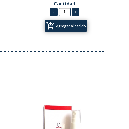
Cantidad
add_shopping_cart
Agregar al pedido