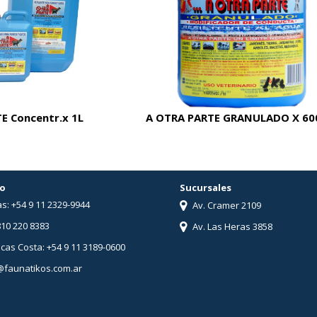
E Concentr.x 1L
A OTRA PARTE GRANULADO X 60
o
Sucursales
s: +54 9 11 2329-9944
Av. Cramer 2109
810 220 8383
Av. Las Heras 3858
ucas Costa: +54 9 11 3189-0600
@faunatikos.com.ar