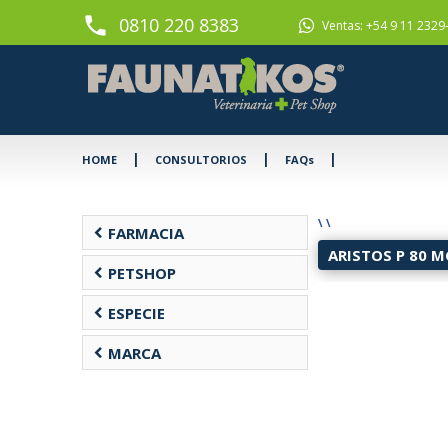
phone
0810 220 8383
Ventas: +54 9 11 2329
|
|
|
HOME
CONSULTORIOS
FAQs
\
\
chevron_left
FARMACIA
ARISTOS P 80 
chevron_left
PETSHOP
chevron_left
ESPECIE
chevron_left
MARCA