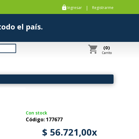
https
|
Ingresar
Registrarme
s a todo el país.
shopping_cart
(0)
Carrito
Con stock
Código: 177677
$ 56.721,00x