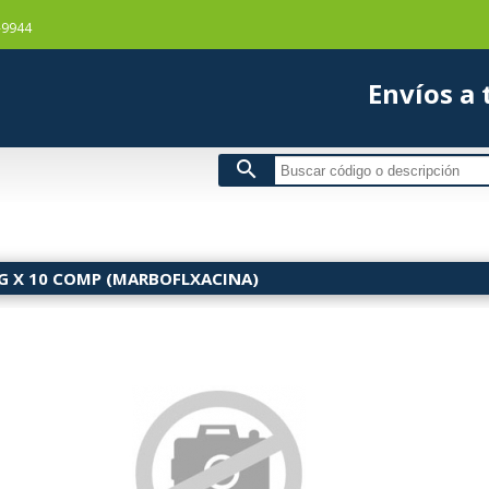
-9944
Envío
search
MG X 10 COMP (MARBOFLXACINA)