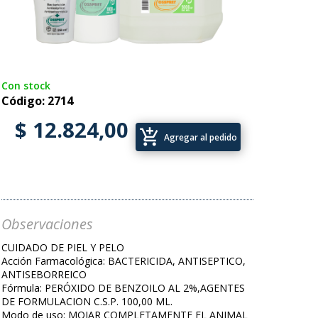
Con stock
Código: 2714
$ 12.824,00
add_shopping_cart
Agregar al pedido
Observaciones
CUIDADO DE PIEL Y PELO
Acción Farmacológica: BACTERICIDA, ANTISEPTICO,
ANTISEBORREICO
Fórmula: PERÓXIDO DE BENZOILO AL 2%,AGENTES
DE FORMULACION C.S.P. 100,00 ML.
Modo de uso: MOJAR COMPLETAMENTE EL ANIMAL