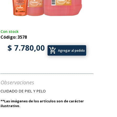
Con stock
Código: 3578
$ 7.780,00
add_shopping_cart
Agregar al pedido
Observaciones
CUIDADO DE PIEL Y PELO
**Las imágenes de los artículos son de carácter
ilustrativo.