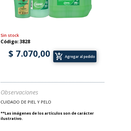
Sin stock
Código: 3828
$ 7.070,00
add_shopping_cart
Agregar al pedido
Observaciones
CUIDADO DE PIEL Y PELO
**Las imágenes de los artículos son de carácter
ilustrativo.