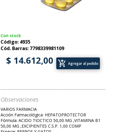
Con stock
Código: 4935
Cód. Barras: 7798339981109
$ 14.612,00
add_shopping_cart
Agregar al pedido
Observaciones
VARIOS FARMACIA
Acción Farmacológica: HEPATOPROTECTOR
Fórmula: ACIDO TIOCTICO 50,00 MG ,VITAMINA B1
50,00 MG ,EXCIPIENTES C.S.P. 1,00 COMP
Especie: PERROS Y GATOS