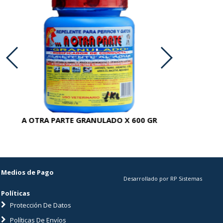
A OTRA PARTE GRANULADO X 600 GR
AC
Medios de Pago
Desarrollado por RP Sistemas
Políticas
Protección De Datos
Políticas De Envíos