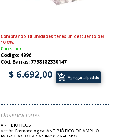
Comprando 10 unidades tenes un descuento del
10.0%.
Con stock
Código: 4996
Cód. Barras: 7798182330147
$ 6.692,00
add_shopping_cart
Agregar al pedido
Observaciones
ANTIBIOTICOS
Acción Farmacológica: ANTIBIÓTICO DE AMPLIO
ESPECTRO PARA CANINOS Y FELINOS.