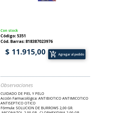
Con stock
Código: 5351
Cód. Barras: 818387023976
$ 11.915,00
add_shopping_cart
Agregar al pedido
Observaciones
CUIDADO DE PIEL Y PELO
Acción Farmacológica: ANTIBIOTICO ANTIMICOTICO
ANTISEPTICO OTICO
Fórmula: SOLUCION DE BURROWS 2,00 GR.
,MICONAZOL 2,00 GR. ,CLORHEXIDINA 2,00 GR.