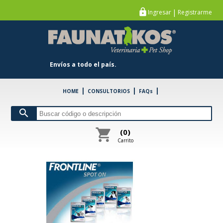
https
|
Ingresar
Registrarme
chevron_left
FARMACIA
chevron_left
PETSHOP
chevron_left
ESPECIE
Envíos a todo el país.
chevron_left
MARCA
FARMACIA
\
PERROS
\
BOEHRINGER
|
|
|
HOME
CONSULTORIOS
FAQs
FRONTLINE SPOT ON P.MEDIANO x 1 Pip.
search
shopping_cart
(0)
Carrito