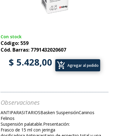
Con stock
Código: 559
Cód. Barras: 7791432020607
$ 5.428,00
add_shopping_cart
Agregar al pedido
Observaciones
ANTIPARASITARIOSBasken SuspensiónCaninos
Felinos
Suspensión palatable.Presentación:
Frasco de 15 ml con jeringa
dosificadora.Antiparasitario de espectro total y una