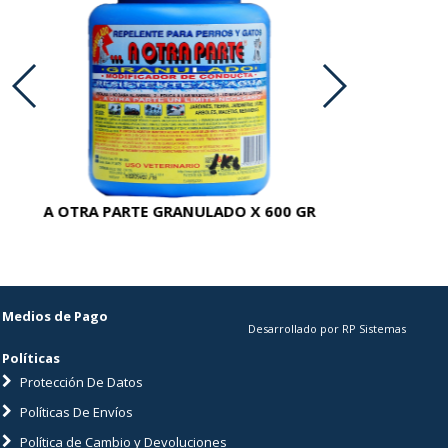
A OTRA PARTE GRANULADO X 600 GR
AC
Medios de Pago
Desarrollado por RP Sistemas
Políticas
Protección De Datos
Políticas De Envíos
Política de Cambio y Devoluciones