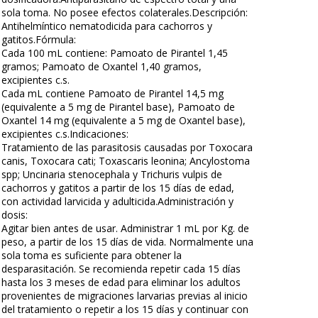
sola toma. No posee efectos colaterales.Descripción:
Antihelmíntico nematodicida para cachorros y
gatitos.Fórmula:
Cada 100 mL contiene: Pamoato de Pirantel 1,45
gramos; Pamoato de Oxantel 1,40 gramos,
excipientes c.s.
Cada mL contiene Pamoato de Pirantel 14,5 mg
(equivalente a 5 mg de Pirantel base), Pamoato de
Oxantel 14 mg (equivalente a 5 mg de Oxantel base),
excipientes c.s.Indicaciones:
Tratamiento de las parasitosis causadas por Toxocara
canis, Toxocara cati; Toxascaris leonina; Ancylostoma
spp; Uncinaria stenocephala y Trichuris vulpis de
cachorros y gatitos a partir de los 15 días de edad,
con actividad larvicida y adulticida.Administración y
dosis:
Agitar bien antes de usar. Administrar 1 mL por Kg. de
peso, a partir de los 15 días de vida. Normalmente una
sola toma es suficiente para obtener la
desparasitación. Se recomienda repetir cada 15 días
hasta los 3 meses de edad para eliminar los adultos
provenientes de migraciones larvarias previas al inicio
del tratamiento o repetir a los 15 días y continuar con