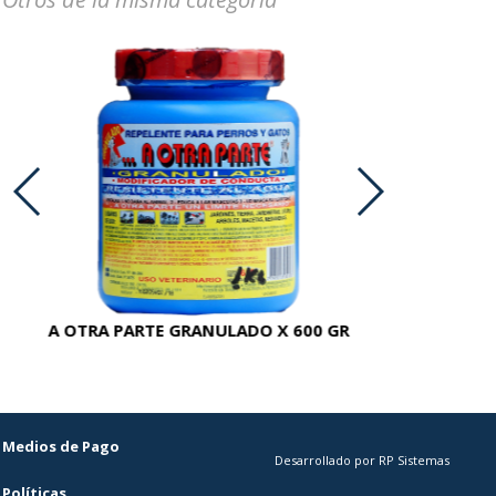
A OTRA PARTE GRANULADO X 600 GR
AC
Medios de Pago
Desarrollado por RP Sistemas
Políticas