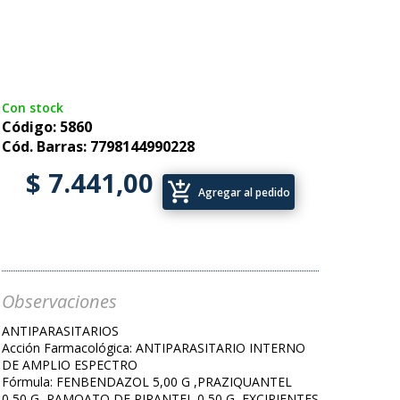
Con stock
Código: 5860
Cód. Barras: 7798144990228
$ 7.441,00
add_shopping_cart
Agregar al pedido
Observaciones
ANTIPARASITARIOS
Acción Farmacológica: ANTIPARASITARIO INTERNO
DE AMPLIO ESPECTRO
Fórmula: FENBENDAZOL 5,00 G ,PRAZIQUANTEL
0,50 G ,PAMOATO DE PIRANTEL 0,50 G ,EXCIPIENTES