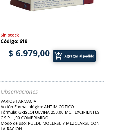
Sin stock
Código: 619
$ 6.979,00
add_shopping_cart
Agregar al pedido
Observaciones
VARIOS FARMACIA
Acción Farmacológica: ANTIMICOTICO
Fórmula: GRISEOFULVINA 250,00 MG. ,EXCIPIENTES
C.S.P. 1,00 COMPRIMIDO.
Modo de uso: PUEDE MOLERSE Y MEZCLARSE CON
LA RACION.