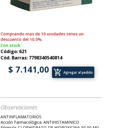
Comprando mas de 10 unidades tenes un
descuento del 10.0%.
Con stock
Código: 621
Cód. Barras: 7798340540814
$ 7.141,00
add_shopping_cart
Agregar al pedido
Observaciones
ANTINFLAMATORIOS
Acción Farmacológica: ANTIHISTAMINICO
Fórmula: CLORHIDRATO DE HIDROXICINA 50,00 MG.