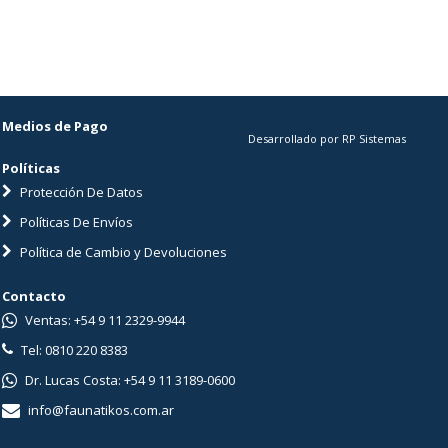
ADVAN
Medios de Pago
Desarrollado por RP Sistemas
Políticas
Protección De Datos
Políticas De Envíos
Política de Cambio y Devoluciones
Contacto
Ventas: +54 9 11 2329-9944
Tel: 0810 220 8383
Dr. Lucas Costa: +54 9 11 3189-0600
info@faunatikos.com.ar