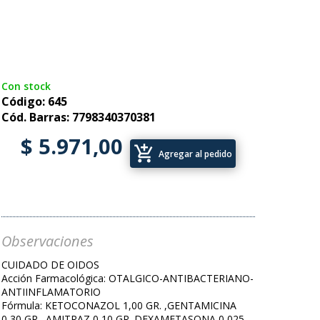
Con stock
Código: 645
Cód. Barras: 7798340370381
$ 5.971,00
add_shopping_cart
Agregar al pedido
Observaciones
CUIDADO DE OIDOS
Acción Farmacológica: OTALGICO-ANTIBACTERIANO-
ANTIINFLAMATORIO
Fórmula: KETOCONAZOL 1,00 GR. ,GENTAMICINA
0,30 GR. ,AMITRAZ 0,10 GR. DEXAMETASONA 0,025