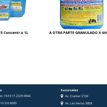
E Concentr.x 1L
A OTRA PARTE GRANULADO X 60
o
Sucursales
s: +54 9 11 2329-9944
Av. Cramer 2109
810 220 8383
Av. Las Heras 3858