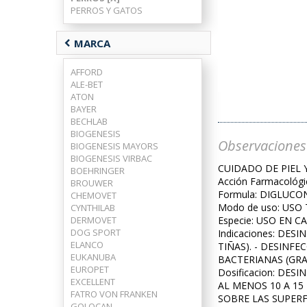
PERROS Y GATOS
chevron_left
MARCA
AFFORD
ALE-BET
ATON
BAYER
BECHLAB
BIOGENESIS
Observaciones
BIOGENESIS MAYORS
BIOGENESIS VIRBAC
CUIDADO DE PIEL 
BOEHRINGER
Acción Farmacoló
BROUWER
Formula: DIGLUCO
CHEMOVET
Modo de uso: USO
CYNTHILAB
DERMOVET
Especie: USO EN C
DOG SPORT
Indicaciones: DE
ELANCO
TIÑAS). - DESINF
EUKANUBA
BACTERIANAS (GRA
EUROPET
Dosificacion: DE
EXCELLENT
AL MENOS 10 A 15
FATRO VON FRANKEN
SOBRE LAS SUPERF
GOLOCAN