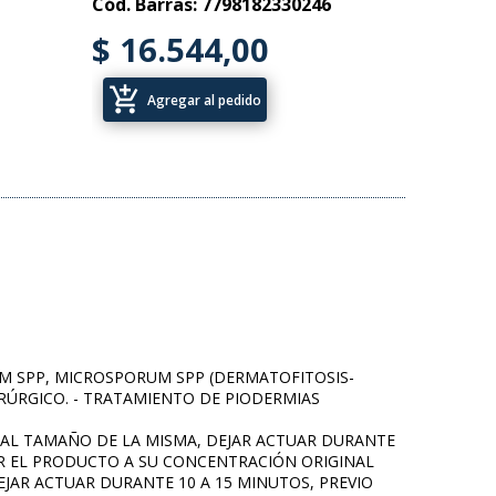
Cód. Barras: 7798182330246
$ 16.544,00
add_shopping_cart
Agregar al pedido
TUM SPP, MICROSPORUM SPP (DERMATOFITOSIS-
IRÚRGICO. - TRATAMIENTO DE PIODERMIAS
O AL TAMAÑO DE LA MISMA, DEJAR ACTUAR DURANTE
CAR EL PRODUCTO A SU CONCENTRACIÓN ORIGINAL
EJAR ACTUAR DURANTE 10 A 15 MINUTOS, PREVIO