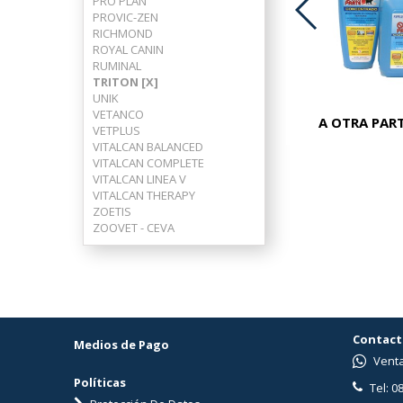
PRO PLAN
PROVIC-ZEN
RICHMOND
ADVOCATE PERROS 25-40 KG
ROYAL CANIN
RUMINAL
TRITON [X]
UNIK
VETANCO
A OTRA PART
VETPLUS
VITALCAN BALANCED
VITALCAN COMPLETE
VITALCAN LINEA V
VITALCAN THERAPY
ZOETIS
ZOOVET - CEVA
Contact
Medios de Pago
Venta
Políticas
Tel: 0