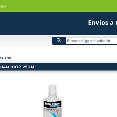
-9944
Envío
search
TRITON
SHAMPOO X 250 ML