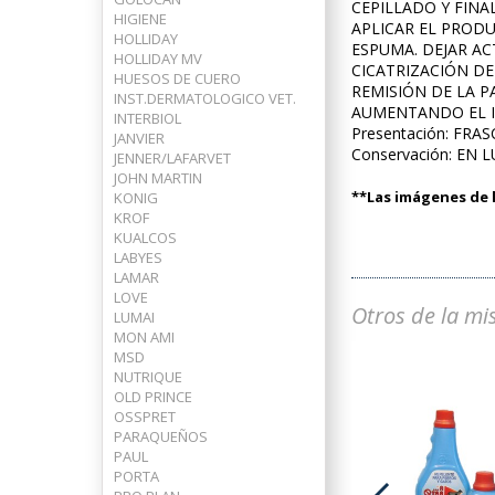
CEPILLADO Y FINA
HIGIENE
APLICAR EL PROD
HOLLIDAY
ESPUMA. DEJAR AC
HOLLIDAY MV
CICATRIZACIÓN DE
HUESOS DE CUERO
REMISIÓN DE LA P
INST.DERMATOLOGICO VET.
AUMENTANDO EL I
INTERBIOL
Presentación: FRA
JANVIER
Conservación: EN 
JENNER/LAFARVET
JOHN MARTIN
**Las imágenes de l
KONIG
KROF
KUALCOS
LABYES
LAMAR
LOVE
Otros de la mi
LUMAI
MON AMI
MSD
NUTRIQUE
OLD PRINCE
OSSPRET
PARAQUEÑOS
PAUL
PORTA