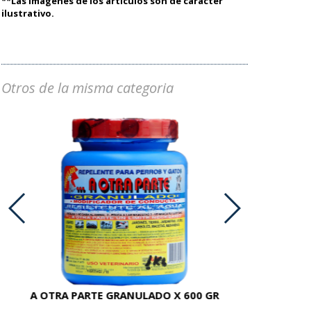
**Las imágenes de los artículos son de carácter
ilustrativo.
Otros de la misma categoria
A OTRA PARTE GRANULADO X 600 GR
AC