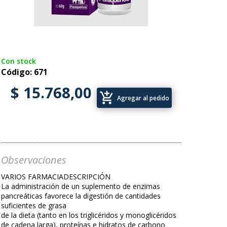
Con stock
Código: 671
$ 15.768,00
add_shopping_cart
Agregar al pedido
Observaciones
VARIOS FARMACIADESCRIPCIÓN
La administración de un suplemento de enzimas
pancreáticas favorece la digestión de cantidades
suficientes de grasa
de la dieta (tanto en los triglicéridos y monoglicéridos
de cadena larga), proteínas e hidratos de carbono