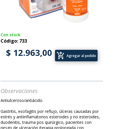
Con stock
Código: 733
$ 12.963,00
add_shopping_cart
Agregar al pedido
Observaciones
Antiulceroso/antiácido.
Gastritis, esofagitis por reflujo, úlceras causadas por
estrés y antiinflamatorios esteroides y no esteroides,
duodenitis, trauma pos quirúrgico, pacientes con
riesgo de ulceración (terapia prolongada con