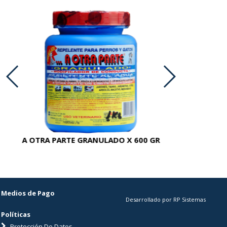
A OTRA PARTE GRANULADO X 600 GR
AC
Medios de Pago
Desarrollado por RP Sistemas
Políticas
Protección De Datos