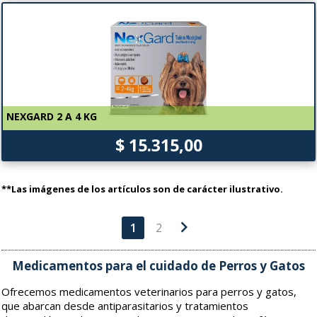
NEXGARD 2 A 4 KG
$ 15.315,00
**Las imágenes de los artículos son de carácter ilustrativo.
chevron_right
1
2
Medicamentos para el cuidado de Perros y Gatos
Ofrecemos medicamentos veterinarios para perros y gatos,
que abarcan desde antiparasitarios y tratamientos