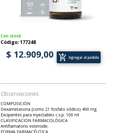
Con stock
Código: 177248
$ 12.909,00
add_shopping_cart
Agregar al pedido
Observaciones
COMPOSICIÓN
Dexametasona (como 21 fosfato sódico) 400 mg
Excipientes para inyectables c.s.p. 100 ml
CLASIFICACION FARMACOLÓGICA
Antiflamatorio esteroide.
FORMA FARMACÉUTICA