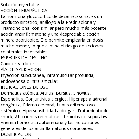
Solución inyectable.
ACCIÓN TERAPÉUTICA
La hormona glucocorticoide dexametasona, es un
producto sintético, análogo a la Prednisolona y
Triamcinolona, con similar pero mucho más potente
acción antiinflamatoria y una despreciable acción
mineralocorticoide. Ello permite emplearla en dosis
mucho menor, lo que elimina el riesgo de acciones
colaterales indeseables.
ESPECIES DE DESTINO
Caninos y felinos.
VÍA DE APLICACIÓN
Inyección subcutánea, intramuscular profunda,
endovenosa o intra-articular.
INDICACIONES DE USO
Dermatitis atópica, Artritis, Bursitis, Sinovitis,
Espondilitis, Conjuntivitis alérgica, Hiperlapsia adrenal
congénita, Edema cerebral, Lupus eritematoso
sistémico, Hipersensibilidad a drogas, Tratamiento de
shock, Afecciones reumáticas, Tiroiditis no supurativa,
Anemia hemolítica autoinmune y las indicaciones
generales de los antiinflamatorios corticoides.
DOSIFICACIÓN