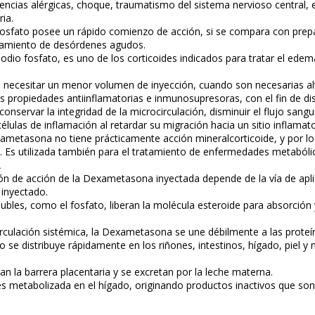
cias alérgicas, choque, traumatismo del sistema nervioso central, en 
ia.
sfato posee un rápido comienzo de acción, si se compara con prepar
atamiento de desórdenes agudos.
io fosfato, es uno de los corticoides indicados para tratar el edema
e necesitar un menor volumen de inyección, cuando son necesarias al
sus propiedades antiinflamatorias e inmunosupresoras, con el fin de dism
conservar la integridad de la microcirculación, disminuir el flujo sang
células de inflamación al retardar su migración hacia un sitio inflamat
xametasona no tiene prácticamente acción mineralcorticoide, y por l
l. Es utilizada también para el tratamiento de enfermedades metabóli
A
ón de acción de la Dexametasona inyectada depende de la vía de aplica
o inyectado.
ubles, como el fosfato, liberan la molécula esteroide para absorción 
circulación sistémica, la Dexametasona se une débilmente a las proteín
o se distribuye rápidamente en los riñones, intestinos, hígado, piel y
an la barrera placentaria y se excretan por la leche materna.
metabolizada en el hígado, originando productos inactivos que son e