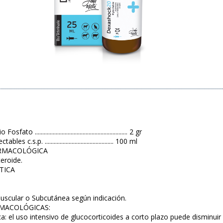
............................................................ 2 gr
 c.s.p. .............................................. 100 ml
ARMACOLÓGICA
teroide.
TICA
N
uscular o Subcutánea según indicación.
MACOLÓGICAS:
a: el uso intensivo de glucocorticoides a corto plazo puede disminuir