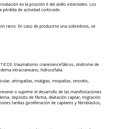
oxilación en la posición 6 del anillo esteroideo. Los
pérdida de actividad corticoide.
n raros. En caso de producirse una sobredosis, se
S: traumatismo craneoencefálicos, síndrome de
dema intracraneano, hidrocefalia.
r, artropatías, mialgias, miopatías, sinovitis,
revenir o suprimir el desarrollo de las manifestaciones
ma, depósito de fibrina, dilatación capilar, migración
ones tardías (proliferación de capilares y fibroblastos,