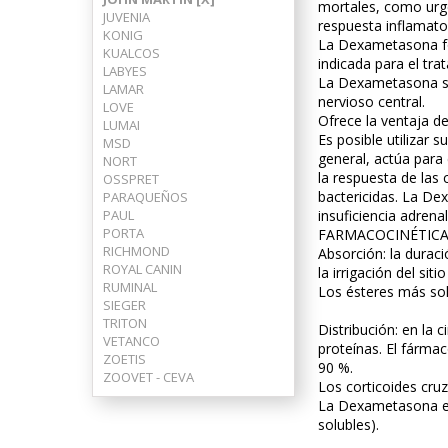
mortales, como urgen
JUVENIA
respuesta inflamator
KONIG
La Dexametasona fo
KUALCOS
indicada para el tr
LABYES
La Dexametasona sod
LAMAR
nervioso central.
LOVE
Ofrece la ventaja d
LUMAI
Es posible utilizar 
MSD
general, actúa para 
NORT
la respuesta de las 
OSSPRET
bactericidas. La De
PARAQUEÑOS
PAUL
insuficiencia adrena
PORTA
FARMACOCINÉTIC
RICHMOND
Absorción: la duraci
ROYAL CANIN
la irrigación del siti
RUMINAL
Los ésteres más sol
SIEGER
TRITON
Distribución: en la 
VETANCO
proteínas. El fármac
ZOETIS
90 %.
ZOOVET - CEVA
Los corticoides cruz
La Dexametasona es 
solubles).