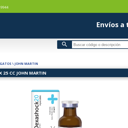
-9944
Envío
search
 GATOS
\
JOHN MARTIN
X 25 CC JOHN MARTIN