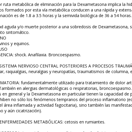
r ruta metabólica de eliminación para la Dexametasona implica la hidr
s formados por esta vía metabólica conducen a una rápida y extensa 
nación es de 1.8 a 3.5 horas y la semivida biológica de 36 a 54 horas.
ad aguda y/o muerte posterior a una sobredosis de Dexametasona, so
nto sintomático.
INO
vinos y equinos.
 USO
NCIA: shock. Anafilaxia. Broncoespasmo.
ISTEMA NERVIOSO CENTRAL POSTERIORES A PROCESOS TRAUMÁTICO
, raquialgias, neuralgias y neuropatías, traumatismos de columna, e
ORIA: fundamentalmente utilizado para tratamiento de dolor articula
s. También en alergias dermatológicas o respiratorias, broncoespasmo.
s en general y la Dexametasona en particular tienen la capacidad de p
Inhiben no sólo los fenómenos tempranos del proceso inflamatorio (ede
el área inflamada y actividad fagocitaria), sino también las manifestaci
 y aún cicatrización).
NFERMEDADES METABÓLICAS: cetosis en rumiantes.