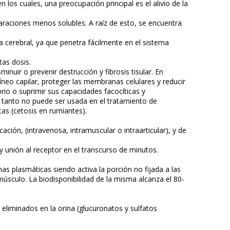
los cuales, una preocupación principal es el alivio de la
aciones menos solubles. A raíz de esto, se encuentra
 cerebral, ya que penetra fácilmente en el sistema
tas dosis.
inuir o prevenir destrucción y fibrosis tisular. En
uíneo capilar, proteger las membranas celulares y reducir
orio o suprimir sus capacidades facocíticas y
o tanto no puede ser usada en el tratamiento de
cas (cetosis en rumiantes).
ción, (intravenosa, intramuscular o intraarticular), y de
y unión al receptor en el transcurso de minutos.
as plasmáticas siendo activa la porción no fijada a las
 músculo. La biodisponibilidad de la misma alcanza el 80-
liminados en la orina (glucuronatos y sulfatos