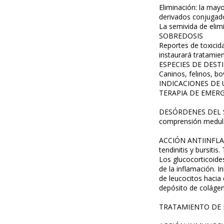
Eliminación: la mayo
derivados conjugado
La semivida de elimi
SOBREDOSIS
Reportes de toxicid
instaurará tratamie
ESPECIES DE DEST
Caninos, felinos, bo
INDICACIONES DE
TERAPIA DE EMERGE
DESÓRDENES DEL S
comprensión medular
ACCIÓN ANTIINFLAMAT
tendinitis y bursiti
Los glucocorticoide
de la inflamación. 
de leucocitos hacia 
depósito de colágeno
TRATAMIENTO DE E