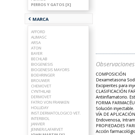
PERROS Y GATOS [X]
chevron_left
MARCA
AFFORD
ALIMASC
ARSA
ATON
BAYER
BECHLAB
Observaciones
BIOGENESIS
BIOGENESIS MAYORS
COMPOSICIÓN
BOEHRINGER
Dexametasona Sodio Fosfato ..
BROUWER
Excipientes para inyectables
CHEMOVET
CLASIFICACIÓN F
CYNTHILAB
DERMOVET
Antiinflamatorio. Es
FATRO VON FRANKEN
FORMA FARMACÉU
HOLLIDAY
Solución inyectable.
INST.DERMATOLOGICO VET.
VÍA DE APLICACIÓ
INTERBIOL
Endovenosa, Intram
JANVIER
PROPIEDADES FAR
JENNER/LAFARVET
Acción farmacológic
JOHN MARTIN [X]