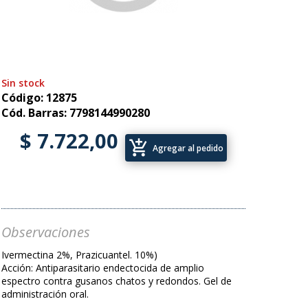
Sin stock
Código: 12875
Cód. Barras: 7798144990280
$ 7.722,00
add_shopping_cart
Agregar al pedido
Observaciones
Ivermectina 2%, Prazicuantel. 10%)
Acción: Antiparasitario endectocida de amplio
espectro contra gusanos chatos y redondos. Gel de
administración oral.