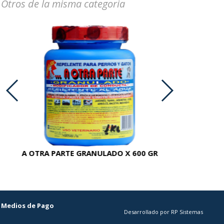
Otros de la misma categoria
A OTRA PARTE GRANULADO X 600 GR
AC
Medios de Pago
Desarrollado por RP Sistemas