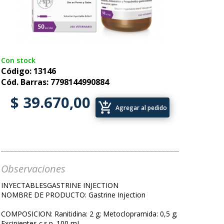
Con stock
Código: 13146
Cód. Barras: 7798144990884
$ 39.670,00
add_shopping_cart
Agregar al pedido
Observaciones
INYECTABLESGASTRINE INJECTION
NOMBRE DE PRODUCTO: Gastrine Injection
COMPOSICION: Ranitidina: 2 g; Metoclopramida: 0,5 g;
Excipientes c.s.p. 100 mL