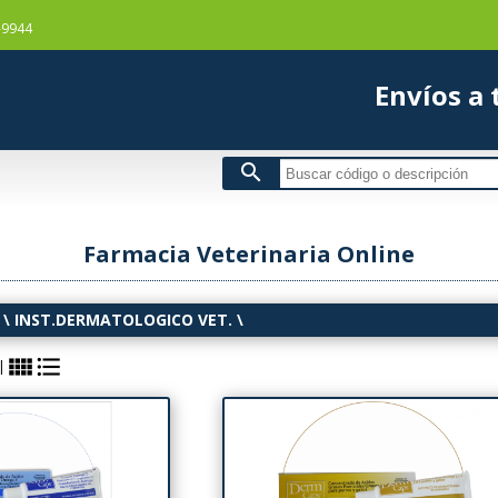
-9944
Envío
search
Farmacia Veterinaria Online
\
INST.DERMATOLOGICO VET.
\
view_comfy
format_list_bulleted
|