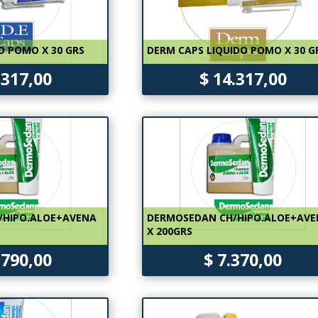
O POMO X 30 GRS
DERM CAPS LIQUIDO POMO X 30 G
.317,00
$ 14.317,00
/HIPO.ALOE+AVENA
DERMOSEDAN CH/HIPO.ALOE+AV
X 200GRS
.790,00
$ 7.370,00