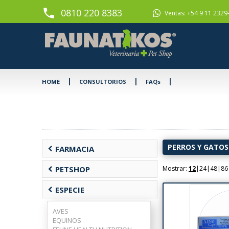
phone
0810 220 8383
Ventas: +54 9 11 2329
|
|
|
HOME
CONSULTORIOS
FAQs
PERROS Y GATOS
chevron_left
FARMACIA
chevron_left
PETSHOP
Mostrar:
12
|
24
|
48
|
86
chevron_left
ESPECIE
AVES
EQUINOS