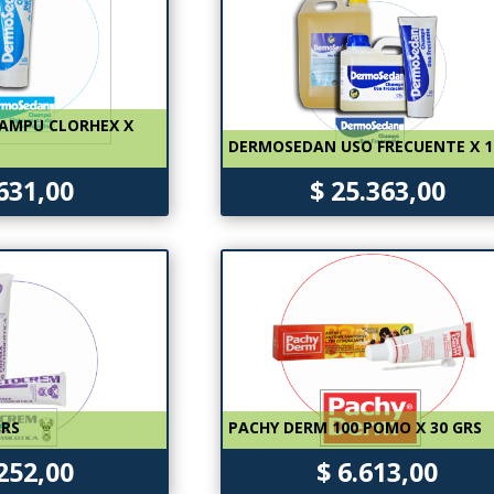
AMPU CLORHEX X
DERMOSEDAN USO FRECUENTE X 1
.631,00
$ 25.363,00
GRS
PACHY DERM 100 POMO X 30 GRS
.252,00
$ 6.613,00