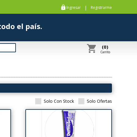
https
|
Ingresar
Registrarme
s a todo el país.
shopping_cart
(0)
Carrito
Solo Con Stock
Solo Ofertas