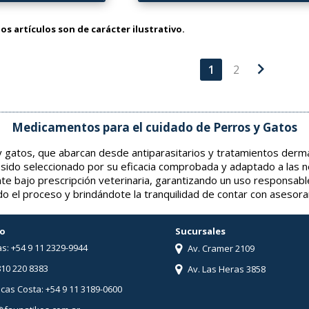
os artículos son de carácter ilustrativo.
chevron_right
1
2
Medicamentos para el cuidado de Perros y Gatos
gatos, que abarcan desde antiparasitarios y tratamientos derma
 sido seleccionado por su eficacia comprobada y adaptado a las 
nte bajo prescripción veterinaria, garantizando un uso responsabl
o el proceso y brindándote la tranquilidad de contar con asesor
o
Sucursales
s: +54 9 11 2329-9944
Av. Cramer 2109
810 220 8383
Av. Las Heras 3858
ucas Costa: +54 9 11 3189-0600