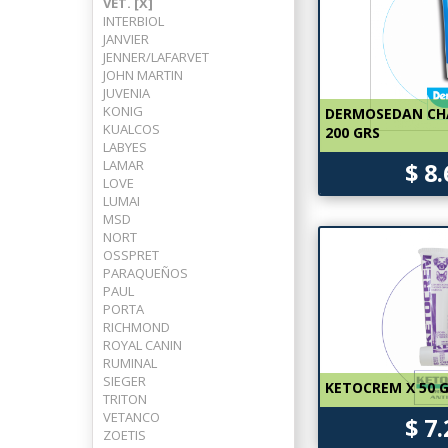
VET. [X]
INTERBIOL
JANVIER
JENNER/LAFARVET
JOHN MARTIN
JUVENIA
KONIG
DERMOSEDAN CH
KUALCOS
200 GRS
LABYES
LAMAR
$ 8
LOVE
LUMAI
MSD
NORT
OSSPRET
PARAQUEÑOS
PAUL
PORTA
RICHMOND
ROYAL CANIN
RUMINAL
SIEGER
KETOCREM X 50 
TRITON
VETANCO
$ 7
ZOETIS