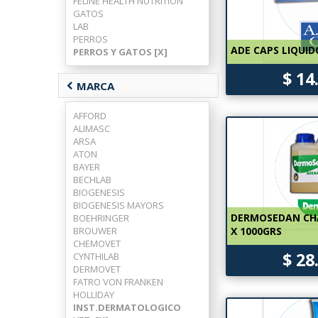
FELINE HEALTH NUTRITION
GATOS
LAB
PERROS
ADE CAPS LIQUID
PERROS Y GATOS [X]
$ 14
chevron_left
MARCA
AFFORD
ALIMASC
ARSA
ATON
BAYER
BECHLAB
BIOGENESIS
BIOGENESIS MAYORS
DERMOSEDAN CH
BOEHRINGER
BROUWER
X 1000GRS
CHEMOVET
$ 28
CYNTHILAB
DERMOVET
FATRO VON FRANKEN
HOLLIDAY
INST.DERMATOLOGICO