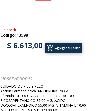
Sin stock
Código: 13598
$ 6.613,00
add_shopping_cart
Agregar al pedido
Observaciones
CUIDADO DE PIEL Y PELO
Acción Farmacológica: ANTIPRURIGINOSO
Fórmula: KETOCONAZOL 100,00 MG. ,ACIDO
EICOSAPENTANOICO 85,00 MG. ,ACIDO
DOCOSAHEXAENOICO 55,00 MG. ,VITAMINA E 10,00
MG. ,EXCIPIENTES C.S.P. 929,00 MG.