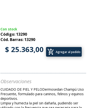
Con stock
Código: 13290
Cód. Barras: 13290
$ 25.363,00
add_shopping_cart
Agregar al pedido
Observaciones
CUIDADO DE PIEL Y PELODermosedan Champú Uso
Frecuente, formulado para caninos, felinos y equinos
deportivos.
Limpia y humecta la piel sin dañarla, pudiendo ser
utilizado con la frecuencia que sea necesaria para la